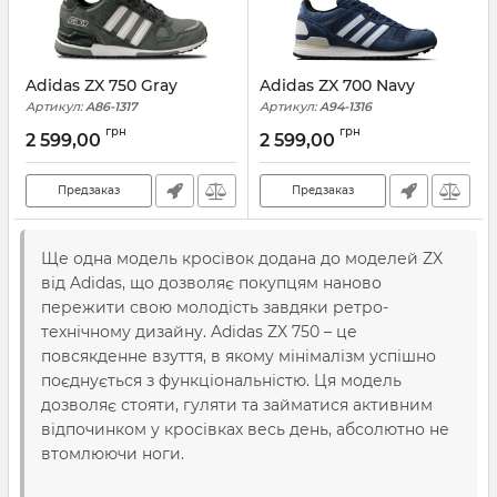
Adidas ZX 750 Gray
Adidas ZX 700 Navy
Артикул:
A86-1317
Артикул:
A94-1316
грн
грн
2 599,00
2 599,00
Предзаказ
Предзаказ
Ще одна модель кросівок додана до моделей ZX
від Adidas, що дозволяє покупцям наново
пережити свою молодість завдяки ретро-
технічному дизайну. Adidas ZX 750 – це
повсякденне взуття, в якому мінімалізм успішно
поєднується з функціональністю. Ця модель
дозволяє стояти, гуляти та займатися активним
відпочинком у кросівках весь день, абсолютно не
втомлюючи ноги.