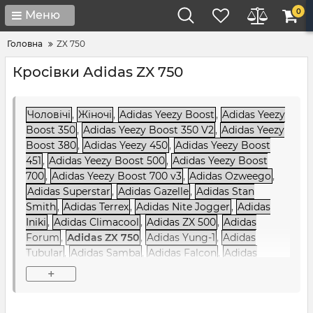
0
Меню
Головна
ZX 750
Кросівки Adidas ZX 750
Чоловічі
,
Жіночі
,
Adidas Yeezy Boost
,
Adidas Yeezy
Boost 350
,
Adidas Yeezy Boost 350 V2
,
Adidas Yeezy
Boost 380
,
Adidas Yeezy 450
,
Adidas Yeezy Boost
451
,
Adidas Yeezy Boost 500
,
Adidas Yeezy Boost
700
,
Adidas Yeezy Boost 700 v3
,
Adidas Ozweego
,
Adidas Superstar
,
Adidas Gazelle
,
Adidas Stan
Smith
,
Adidas Terrex
,
Adidas Nite Jogger
,
Adidas
Iniki
,
Adidas Climacool
,
Adidas ZX 500
,
Adidas
Forum
,
Adidas ZX 750
,
Adidas Yung-1
,
Adidas
Tubular
,
Adidas Samba
,
Adidas Falcon
,
Adidas
Sharks
,
Adidas Ozelia
,
Adidas Alphabounce
,
Adidas
+
NMD
,
Adidas NiteBall
,
Adidas EQT / Equipment
,
Adidas Raf Simons
,
Adidas Sobakov
,
Adidas SC