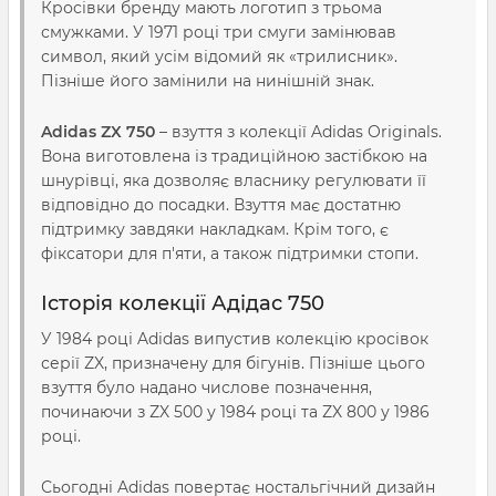
Кросівки бренду мають логотип з трьома
смужками. У 1971 році три смуги замінював
символ, який усім відомий як «трилисник».
Пізніше його замінили на нинішній знак.
Adidas ZX 750
– взуття з колекції Adidas Originals.
Вона виготовлена із традиційною застібкою на
шнурівці, яка дозволяє власнику регулювати її
відповідно до посадки. Взуття має достатню
підтримку завдяки накладкам. Крім того, є
фіксатори для п'яти, а також підтримки стопи.
Історія колекції Адідас 750
У 1984 році Adidas випустив колекцію кросівок
серії ZX, призначену для бігунів. Пізніше цього
взуття було надано числове позначення,
починаючи з ZX 500 у 1984 році та ZX 800 у 1986
році.
Сьогодні Adidas повертає ностальгічний дизайн