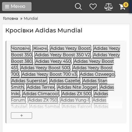
0
Меню
Головна
Mundial
Кросівки Adidas Mundial
Чоловічі
,
Жіночі
,
Adidas Yeezy Boost
,
Adidas Yeezy
Boost 350
,
Adidas Yeezy Boost 350 V2
,
Adidas Yeezy
Boost 380
,
Adidas Yeezy 450
,
Adidas Yeezy Boost
451
,
Adidas Yeezy Boost 500
,
Adidas Yeezy Boost
700
,
Adidas Yeezy Boost 700 v3
,
Adidas Ozweego
,
Adidas Superstar
,
Adidas Gazelle
,
Adidas Stan
Smith
,
Adidas Terrex
,
Adidas Nite Jogger
,
Adidas
Iniki
,
Adidas Climacool
,
Adidas ZX 500
,
Adidas
Forum
,
Adidas ZX 750
,
Adidas Yung-1
,
Adidas
Tubular
,
Adidas Samba
,
Adidas Falcon
,
Adidas
Sharks
,
Adidas Ozelia
,
Adidas Alphabounce
,
Adidas
+
NMD
,
Adidas NiteBall
,
Adidas EQT / Equipment
,
Adidas Raf Simons
,
Adidas Sobakov
,
Adidas SC