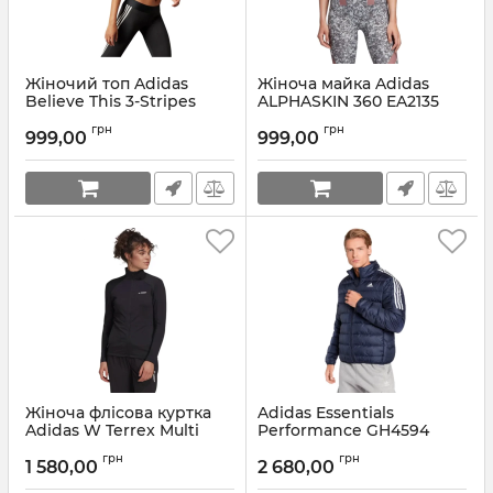
Жіночий топ Adidas
Жіноча майка Adidas
Believe This 3-Stripes
ALPHASKIN 360 EA2135
Medium Support GL0570
Артикул:
EA2135-2XS
грн
грн
999,00
999,00
Артикул:
GL0570-XS
Жіноча флісова куртка
Adidas Essentials
Adidas W Terrex Multi
Performance GH4594
Primegreen TERREX
Артикул:
GH4594-XS
грн
грн
GI7189
1 580,00
2 680,00
Артикул:
GI7189-XS