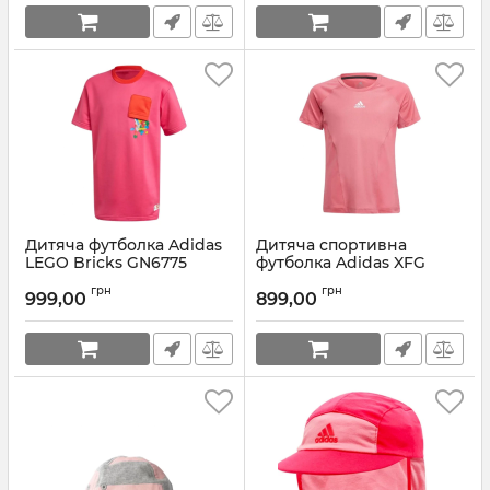
Дитяча футболка Adidas
Дитяча спортивна
LEGO Bricks GN6775
футболка Adidas XFG
AEROREADY H40092
Артикул:
GN6775-134
грн
грн
999,00
899,00
Артикул:
H40092-128