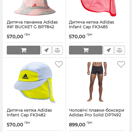
Дитяча панамка Adidas
Дитяча кепка Adidas
INF BUCKET G BP7842
Infant Cap FK3485
Артикул:
BP7842
Артикул:
FK3485
грн
грн
570,00
570,00
Дитяча кепка Adidas
Чоловічі плавки-боксери
Infant Cap FK3482
Adidas Pro Solid DP7492
Артикул:
FK3482
Артикул:
DP7492-XS
грн
грн
570,00
899,00