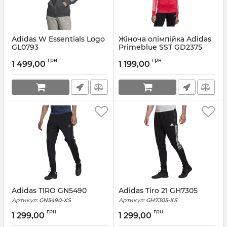
Adidas W Essentials Logo
Жіноча олімпійка Adidas
GL0793
Primeblue SST GD2375
Артикул:
GL0793-2XS
Артикул:
GD2375-32
грн
грн
1 499,00
1 199,00
Adidas TIRO GN5490
Adidas Tiro 21 GH7305
Артикул:
GN5490-XS
Артикул:
GH7305-XS
грн
грн
1 299,00
1 299,00