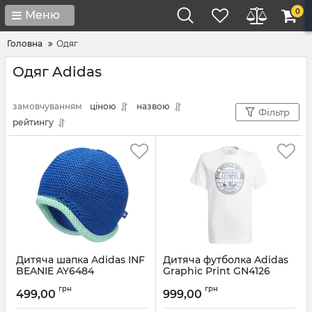
0
Меню
Головна
Одяг
Одяг Adidas
замовчуванням
ціною
назвою
Фільтр
рейтингу
Дитяча шапка Adidas INF
Дитяча футболка Adidas
BEANIE AY6484
Graphic Print GN4126
Артикул:
AY6484
Артикул:
GN4126-128
грн
грн
499,00
999,00