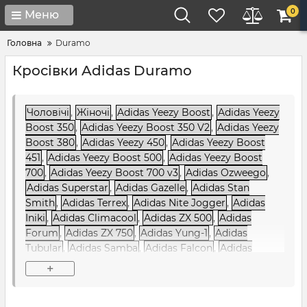
0
Меню
Головна
Duramo
Кросівки Adidas Duramo
Чоловічі
,
Жіночі
,
Adidas Yeezy Boost
,
Adidas Yeezy
Boost 350
,
Adidas Yeezy Boost 350 V2
,
Adidas Yeezy
Boost 380
,
Adidas Yeezy 450
,
Adidas Yeezy Boost
451
,
Adidas Yeezy Boost 500
,
Adidas Yeezy Boost
700
,
Adidas Yeezy Boost 700 v3
,
Adidas Ozweego
,
Adidas Superstar
,
Adidas Gazelle
,
Adidas Stan
Smith
,
Adidas Terrex
,
Adidas Nite Jogger
,
Adidas
Iniki
,
Adidas Climacool
,
Adidas ZX 500
,
Adidas
Forum
,
Adidas ZX 750
,
Adidas Yung-1
,
Adidas
Tubular
,
Adidas Samba
,
Adidas Falcon
,
Adidas
Sharks
,
Adidas Ozelia
,
Adidas Alphabounce
,
Adidas
+
NMD
,
Adidas NiteBall
,
Adidas EQT / Equipment
,
Adidas Raf Simons
,
Adidas Sobakov
,
Adidas SC