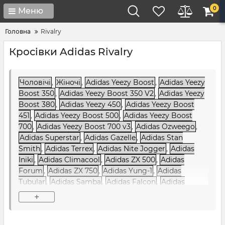
0
Меню
Головна
Rivalry
Кросівки Adidas Rivalry
Чоловічі
,
Жіночі
,
Adidas Yeezy Boost
,
Adidas Yeezy
Boost 350
,
Adidas Yeezy Boost 350 V2
,
Adidas Yeezy
Boost 380
,
Adidas Yeezy 450
,
Adidas Yeezy Boost
451
,
Adidas Yeezy Boost 500
,
Adidas Yeezy Boost
700
,
Adidas Yeezy Boost 700 v3
,
Adidas Ozweego
,
Adidas Superstar
,
Adidas Gazelle
,
Adidas Stan
Smith
,
Adidas Terrex
,
Adidas Nite Jogger
,
Adidas
Iniki
,
Adidas Climacool
,
Adidas ZX 500
,
Adidas
Forum
,
Adidas ZX 750
,
Adidas Yung-1
,
Adidas
Tubular
,
Adidas Samba
,
Adidas Falcon
,
Adidas
Sharks
,
Adidas Ozelia
,
Adidas Alphabounce
,
Adidas
+
NMD
,
Adidas NiteBall
,
Adidas EQT / Equipment
,
Adidas Raf Simons
,
Adidas Sobakov
,
Adidas SC