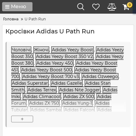
0
Меню
Головна
U Path Run
Кросівки Adidas U Path Run
Чоловічі
,
Жіночі
,
Adidas Yeezy Boost
,
Adidas Yeezy
Boost 350
,
Adidas Yeezy Boost 350 V2
,
Adidas Yeezy
Boost 380
,
Adidas Yeezy 450
,
Adidas Yeezy Boost
451
,
Adidas Yeezy Boost 500
,
Adidas Yeezy Boost
700
,
Adidas Yeezy Boost 700 v3
,
Adidas Ozweego
,
Adidas Superstar
,
Adidas Gazelle
,
Adidas Stan
Smith
,
Adidas Terrex
,
Adidas Nite Jogger
,
Adidas
Iniki
,
Adidas Climacool
,
Adidas ZX 500
,
Adidas
Forum
,
Adidas ZX 750
,
Adidas Yung-1
,
Adidas
Tubular
,
Adidas Samba
,
Adidas Falcon
,
Adidas
Sharks
,
Adidas Ozelia
,
Adidas Alphabounce
,
Adidas
+
NMD
,
Adidas NiteBall
,
Adidas EQT / Equipment
,
Adidas Raf Simons
,
Adidas Sobakov
,
Adidas SC