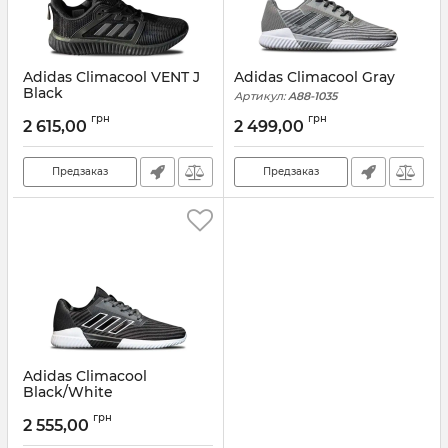
Adidas Climacool VENT J
Adidas Climacool Gray
Black
Артикул:
A88-1035
Артикул:
A92-1036
грн
грн
2 615,00
2 499,00
Предзаказ
Предзаказ
Adidas Climacool
Black/White
Артикул:
A88-1034
грн
2 555,00