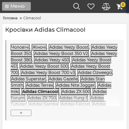
0
Меню
Головна
Climacool
Кросівки Adidas Climacool
Чоловічі
,
Жіночі
,
Adidas Yeezy Boost
,
Adidas Yeezy
Boost 350
,
Adidas Yeezy Boost 350 V2
,
Adidas Yeezy
Boost 380
,
Adidas Yeezy 450
,
Adidas Yeezy Boost
451
,
Adidas Yeezy Boost 500
,
Adidas Yeezy Boost
700
,
Adidas Yeezy Boost 700 v3
,
Adidas Ozweego
,
Adidas Superstar
,
Adidas Gazelle
,
Adidas Stan
Smith
,
Adidas Terrex
,
Adidas Nite Jogger
,
Adidas
Iniki
,
Adidas Climacool
,
Adidas ZX 500
,
Adidas
Forum
,
Adidas ZX 750
,
Adidas Yung-1
,
Adidas
Tubular
,
Adidas Samba
,
Adidas Falcon
,
Adidas
Sharks
,
Adidas Ozelia
,
Adidas Alphabounce
,
Adidas
+
NMD
,
Adidas NiteBall
,
Adidas EQT / Equipment
,
Adidas Raf Simons
,
Adidas Sobakov
,
Adidas SC