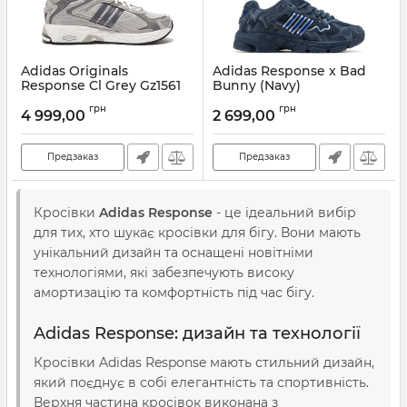
Adidas Originals
Adidas Response x Bad
Response Cl Grey Gz1561
Bunny (Navy)
Артикул:
Gz1561-36
Артикул:
A102-8706
грн
грн
4 999,00
2 699,00
Предзаказ
Предзаказ
Кросівки
Adidas Response
- це ідеальний вибір
для тих, хто шукає кросівки для бігу. Вони мають
унікальний дизайн та оснащені новітніми
технологіями, які забезпечують високу
амортизацію та комфортність під час бігу.
Adidas Response: дизайн та технології
Кросівки Adidas Response мають стильний дизайн,
який поєднує в собі елегантність та спортивність.
Верхня частина кросівок виконана з