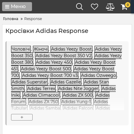
0
Меню
Головна
Response
Кросівки Adidas Response
Чоловічі
,
Жіночі
,
Adidas Yeezy Boost
,
Adidas Yeezy
Boost 350
,
Adidas Yeezy Boost 350 V2
,
Adidas Yeezy
Boost 380
,
Adidas Yeezy 450
,
Adidas Yeezy Boost
451
,
Adidas Yeezy Boost 500
,
Adidas Yeezy Boost
700
,
Adidas Yeezy Boost 700 v3
,
Adidas Ozweego
,
Adidas Superstar
,
Adidas Gazelle
,
Adidas Stan
Smith
,
Adidas Terrex
,
Adidas Nite Jogger
,
Adidas
Iniki
,
Adidas Climacool
,
Adidas ZX 500
,
Adidas
Forum
,
Adidas ZX 750
,
Adidas Yung-1
,
Adidas
Tubular
,
Adidas Samba
,
Adidas Falcon
,
Adidas
Sharks
,
Adidas Ozelia
,
Adidas Alphabounce
,
Adidas
+
NMD
,
Adidas NiteBall
,
Adidas EQT / Equipment
,
Adidas Raf Simons
,
Adidas Sobakov
,
Adidas SC